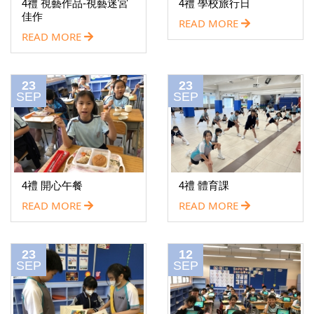
4禮 視藝作品-視藝迷宮
4禮 學校旅行日
佳作
READ MORE
READ MORE
23
23
SEP
SEP
4禮 開心午餐
4禮 體育課
READ MORE
READ MORE
23
12
SEP
SEP