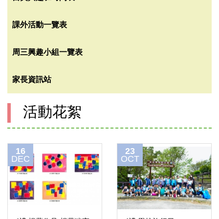
課外活動一覽表
周三興趣小組一覽表
家長資訊站
活動花絮
16
23
DEC
OCT