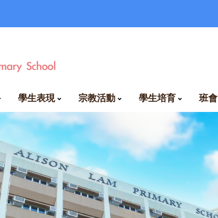
學生表現
宗教活動
學生培育
班會
比賽成績及得獎名單
好學生及進步生龍虎榜
專業發展學校計劃
新界第365小女童軍隊
香港基督少年軍第160分隊
言
自