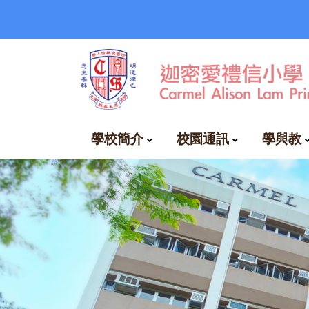
學校簡介
校園通訊
學與教
EClass下載和教學
自費興趣班時間表
周三興趣小組一覽表
空氣質素健康指數及校本政策
國民及國家安全教育