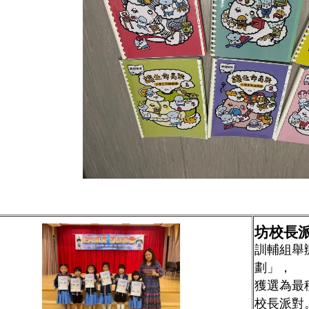
坊校長派
訓輔組舉辦「
劃」，
獲選為最
校長派對