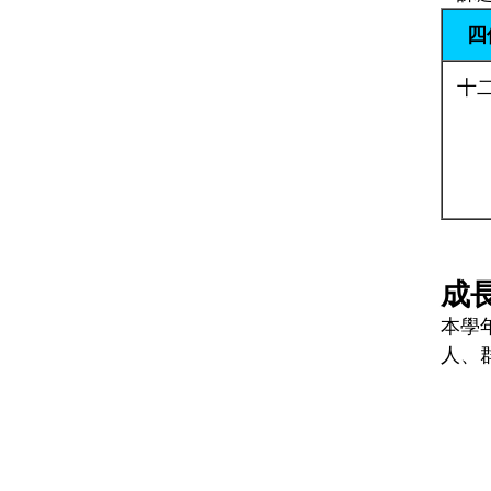
四
十
成
本學
人、