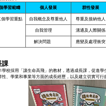
個學習範疇
個人發展
群性發展
二個學習重點
自我概念及尊重他人
尊重及接納他人
自我管理
溝通及人際關係
解決問題
應變及處理衝突
長課
年學校採用「讓生命高飛」的教材，透過成長課，促進學
群性、學業和事業等方面的成長經歷，以及建立切實可行