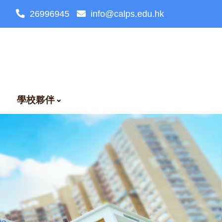
26996945
info@calps.edu.hk
學校夥伴
語治療網上資源
我關懷資源分享
家教會常務委員會須知
校友校董選舉法則
校友會招募及聯絡資訊