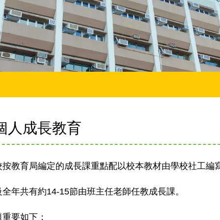
個人成長教育
本校按教育局編定的成長課重點配以校本教材由學校社工編
各級全年共有約14-15節由班主任老師任教成長課。
課題重要如下：