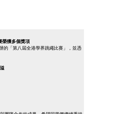
賽榮獲多個獎項
主辦的「第八屆全港學界跳繩比賽」，並憑
溢