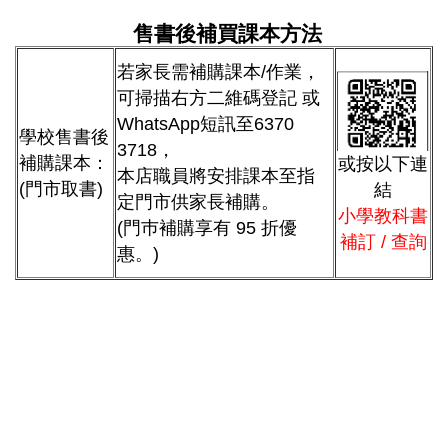
售書後補買課本方法
若家長需補購課本/作業，
可掃描右方二維碼登記 或
WhatsApp短訊至6370
學校售書後
3718，
補購課本：
或按以下連
本店職員將安排課本至指
(門市取書)
結
定門市供家長補購。
小學教科書
(門巿補購享有 95 折優
補訂 / 查詢
惠。)