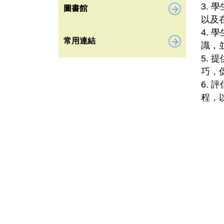
3.
圖書館
以及
4.
常用連結
識，
5.
巧，
6.
程，