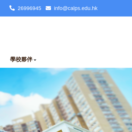
26996945
info@calps.edu.hk
學校夥伴
語治療網上資源
我關懷資源分享
家教會常務委員會須知
校友校董選舉法則
校友會招募及聯絡資訊