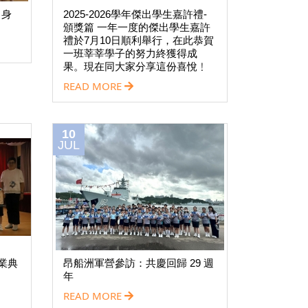
︰身
2025-2026學年傑出學生嘉許禮-
頒獎篇 一年一度的傑出學生嘉許
禮於7月10日順利舉行，在此恭賀
一班莘莘學子的努力終獲得成
果。現在同大家分享這份喜悅﹗
READ MORE
10
JUL
結業典
昂船洲軍營參訪：共慶回歸 29 週
年
READ MORE