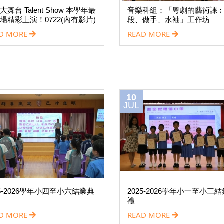
大舞台 Talent Show 本學年最
音樂科組：「粵劇的藝術課
場精彩上演！0722(內有影片)
段、做手、水袖」工作坊
D MORE
READ MORE
10
JUL
25-2026學年小四至小六結業典
2025-2026學年小一至小三
禮
D MORE
READ MORE