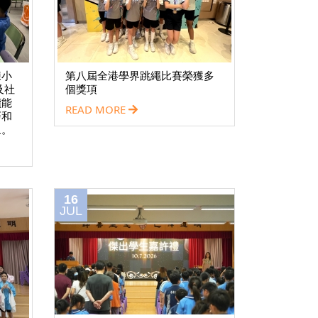
練小
第八屆全港學界跳繩比賽榮獲多
及社
個獎項
讀能
READ MORE
巧和
象。
16
JUL