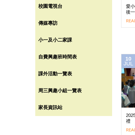
校園電視台
愛小
後一
REA
傳媒專訪
小一及小二家課
自費興趣班時間表
10
JUL
課外活動一覽表
周三興趣小組一覽表
家長資訊站
20
禮
REA