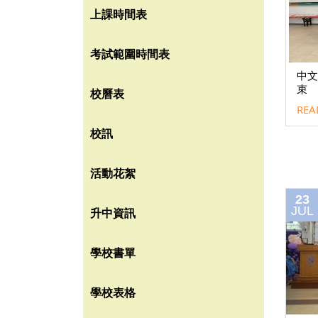
上課時間表
考試範圍時間表
中文
束
校曆表
REA
校訊
活動花絮
23
JUL
升中資訊
學校書單
學校表格