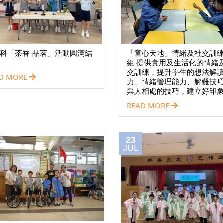
科「茶香·品茗」活動圓滿結
「童心天地」情緒及社交訓
組 提供實用及生活化的情緒
交訓練，提升學生的想法解
D MORE
力、情緒管理能力、解難技
與人相處的技巧，建立好印
READ MORE
23
JUL