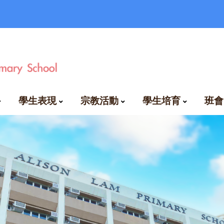
學生表現
宗教活動
學生培育
班會
比賽成績及得獎名單
好學生及進步生龍虎榜
專業發展學校計劃
新界第365小女童軍隊
香港基督少年軍第160分隊
言
自