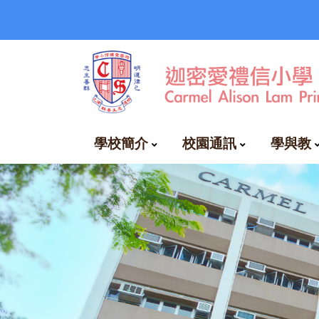
學校簡介
校園通訊
學與教
EClass下載和教學
自費興趣班時間表
周三興趣小組一覽表
空氣質素健康指數及校本政策
國民及國家安全教育