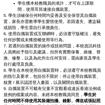
學生獲本校教職員的准許，才可在上課期
間，使用耳筒連接自攜裝置。
5. 學生須確保任何時間均妥善及安全保管其自攜裝
置，家長亦需教導學生愛惜使用。若因遺失、遭盜竊
或損毁，學生需自行承擔責任。
6. 使用自攜裝置或互聯網時，必須遵守版權法，避免
任何抄襲或未獲授權使用等行為。
7. 若遇到自攜裝置的操作或技術問題，本校資訊科技
人員將給予指引及建議，但所有實際保養、維修、替
換、修整，以及為此作出任何安排，需由家長及學生
自行處理及負責。
8. 學生在本校使用自攜裝置時，必須遵守本校教職員
的指引及要求，包括但不限於：停止使用自攜裝置、
核實 / 展示認證登入畫面，以及關閉自攜裝置。
9. 自攜裝置不可載有兒童不宜觀看或違反香港法例或
規例的檔案或內容。未經本校教職員同意，
學生於
任何時間不得使用其裝備拍攝、錄影、傳送或張貼照