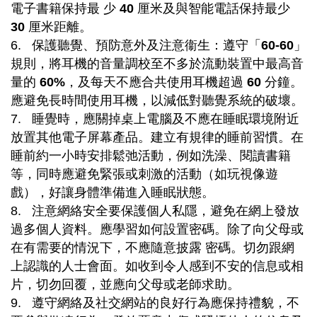
電子書籍保持最 少
40
厘米及與智能電話保持最少
30
厘米距離。
6. 保護聽覺、預防意外及注意衞生：遵守「
60-60
」
規則，將耳機的音量調校至不多於流動裝置中最高音
量的
60%
，及每天不應合共使用耳機超過
60
分鐘。
應避免長時間使用耳機，以減低對聽覺系統的破壞。
7. 睡覺時，應關掉桌上電腦及不應在睡眠環境附近
放置其他電子屏幕產品。建立有規律的睡前習慣。在
睡前約一小時安排鬆弛活動，例如洗澡、閱讀書籍
等，同時應避免緊張或刺激的活動（如玩視像遊
戲），好讓身體準備進入睡眠狀態。
8. 注意網絡安全要保護個人私隱，避免在網上發放
過多個人資料。應學習如何設置密碼。除了向父母或
在有需要的情況下，不應隨意披露 密碼。切勿跟網
上認識的人士會面。如收到令人感到不安的信息或相
片，切勿回覆，並應向父母或老師求助。
9. 遵守網絡及社交網站的良好行為應保持禮貌，不