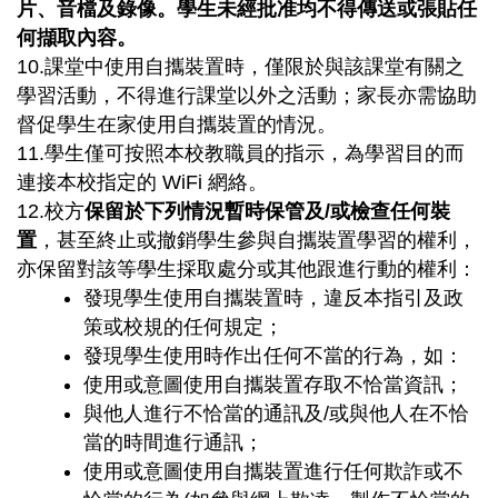
片、音檔及錄像。學生未經批准均不得傳送或張貼任
何擷取內容。
10.課堂中使用自攜裝置時，僅限於與該課堂有關之
學習活動，不得進行課堂以外之活動；家長亦需協助
督促學生在家使用自攜裝置的情況。
11.學生僅可按照本校教職員的指示，為學習目的而
連接本校指定的 WiFi 網絡。
12.校方
保留於下列情況暫時保管及/或檢查任何裝
置
，甚至終止或撤銷學生參與自攜裝置學習的權利，
亦保留對該等學生採取處分或其他跟進行動的權利：
發現學生使用自攜裝置時，違反本指引及政
策或校規的任何規定；
發現學生使用時作出任何不當的行為，如：
使用或意圖使用自攜裝置存取不恰當資訊；
與他人進行不恰當的通訊及/或與他人在不恰
當的時間進行通訊；
使用或意圖使用自攜裝置進行任何欺詐或不