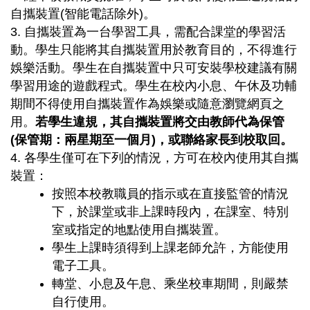
自攜裝置(智能電話除外)。
3. 自攜裝置為一台學習工具，需配合課堂的學習活
動。學生只能將其自攜裝置用於教育目的，不得進行
娛樂活動。學生在自攜裝置中只可安裝學校建議有關
學習用途的遊戲程式。學生在校內小息、午休及功輔
期間不得使用自攜裝置作為娛樂或隨意瀏覽網頁之
用。
若學生違規，其自攜裝置將交由教師代為保管
(保管期：兩星期至一個月)，或聯絡家長到校取回。
4. 各學生僅可在下列的情況，方可在校內使用其自攜
裝置：
按照本校教職員的指示或在直接監管的情況
下，於課堂或非上課時段內，在課室、特別
室或指定的地點使用自攜裝置。
學生上課時須得到上課老師允許，方能使用
電子工具。
轉堂、小息及午息、乘坐校車期間，則嚴禁
自行使用。