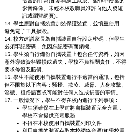
恰當的行為(如參與網上欺凌、製作不恰當的
影音錄像、未經本校教職員准許向他人發短
訊或瀏覽網頁)。
13. 學生應對自攜裝置加裝保護裝置，並慎重使用，
避免電子工具損毀。
14. 校方建議家長為自攜裝置自行設定密碼，但學生
必須牢記密碼，免因忘記密碼而鎖機。
15. 學生須自行備份自攜裝置上包合任何資料，如因
意外導致資料毀損或遺失，學校不負相關責任，不得
要求修復及賠償。
16. 學生不能使用自攜裝置進行不適當的通訊，包括
但不限於以下內容：騷擾、欺凌、威脅、人身攻擊、
淫穢、粗俗語言或可能對任何人造成損害的事情。
17. 一般情況下，學生不得在校內進行下列事項：
學生須確保在上學前將自攜裝置完全充電，
學校不會提供充電服務
不得在本校使用自攜裝置列印文件
利用自攜的裝置存取本校網絡資源(如學校電