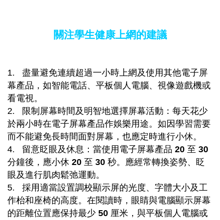
關注學生健康上網的建議
1. 盡量避免連續超過一小時上網及使用其他電子屏
幕產品，如智能電話、平板個人電腦、視像遊戲機或
看電視。
2. 限制屏幕時間及明智地選擇屏幕活動：每天花少
於兩小時在電子屏幕產品作娛樂用途。如因學習需要
而不能避免長時間面對屏幕，也應定時進行小休。
4. 留意眨眼及休息：當使用電子屏幕產品
20
至
30
分鐘後，應小休
20
至
30
秒。應經常轉換姿勢、眨
眼及進行肌肉鬆弛運動。
5. 採用適當設置調校顯示屏的光度、字體大小及工
作枱和座椅的高度。在閱讀時，眼睛與電腦顯示屏幕
的距離位置應保持最少
50
厘米，與平板個人電腦或