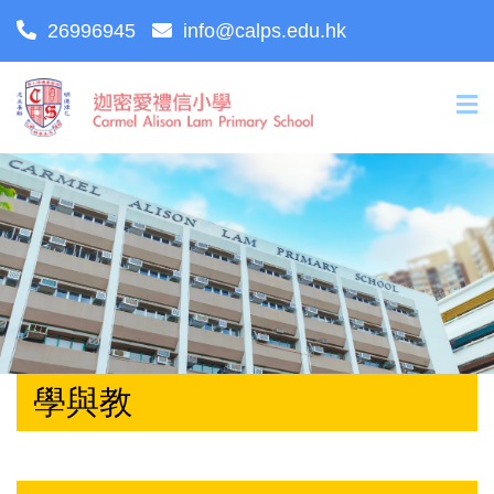
26996945
info@calps.edu.hk
學與教