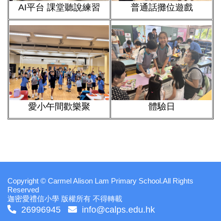
AI平台 課堂聽說練習
普通話攤位遊戲
愛小午間歡樂聚
體驗日
Copyright © Carmel Alison Lam Primary School.All Rights
Reserved
迦密愛禮信小學 版權所有 不得轉載
26996945
info@calps.edu.hk