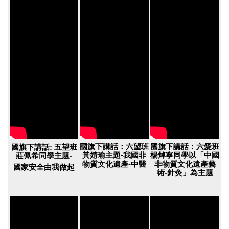
國旗下講話：六望班
國旗下講話：六愛班
國旗下講話: 五望班
黃婧瑜主題-我國非
楊焯寧同學以「中國
莊佩希同學主題-
物質文化遺產-中醫
非物質文化遺產藝
國家安全由我做起
術-針灸」為主題