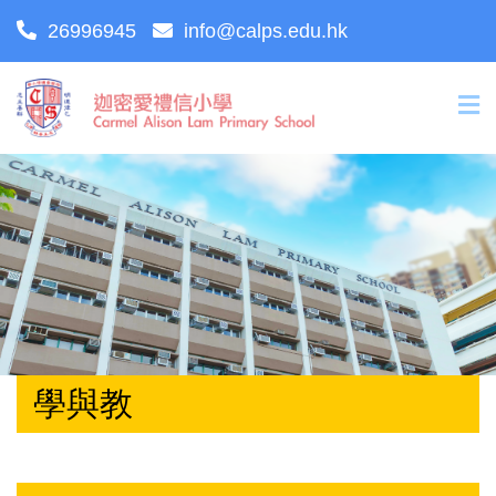
26996945
info@calps.edu.hk
學與教