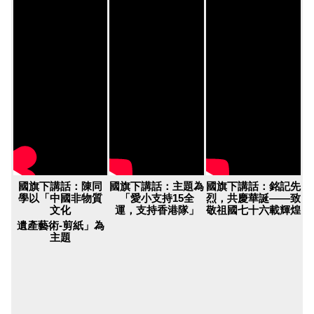
國旗下講話：陳同
國旗下講話：主題為
國旗下講話：銘記先
學以「中國非物質
「愛小支持15全
烈，共慶華誕——致
文化
運，支持香港隊」
敬祖國七十六載輝煌
遺產藝術-剪紙」為
主題