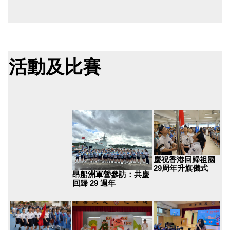
活動及比賽
慶祝香港回歸祖國
29周年升旗儀式
昂船洲軍營參訪：共慶
回歸 29 週年