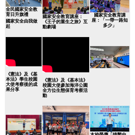
全民國家安全教
育日升旗禮
國家安全教育講
國家安全教育講座：
座：「一帶一路知
國家安全由我做
《王子的重生之旅》互
多少」
起
動劇場
《憲法》及《基
本法》學生校園
12月4日「國家憲法
《憲法》及《基本法》
大使考察後的成
日」活動
校園大使參加海洋公園
果分享
全方位生態保育考察活
動
本校榮膺「情繫中