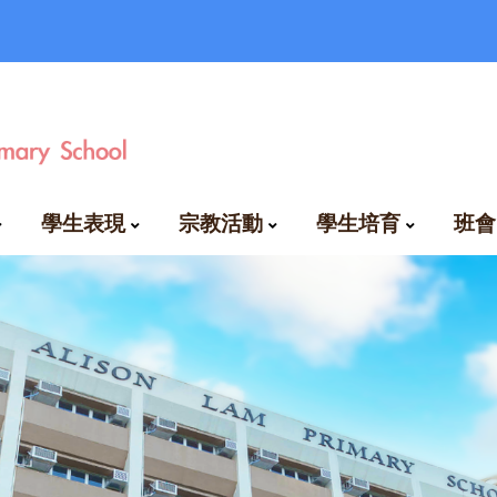
學生表現
宗教活動
學生培育
班會
比賽成績及得獎名單
好學生及進步生龍虎榜
專業發展學校計劃
新界第365小女童軍隊
香港基督少年軍第160分隊
言
自