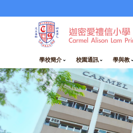
學校簡介
校園通訊
學與教
EClass下載和教學
自費興趣班時間表
周三興趣小組一覽表
空氣質素健康指數及校本政策
國民及國家安全教育