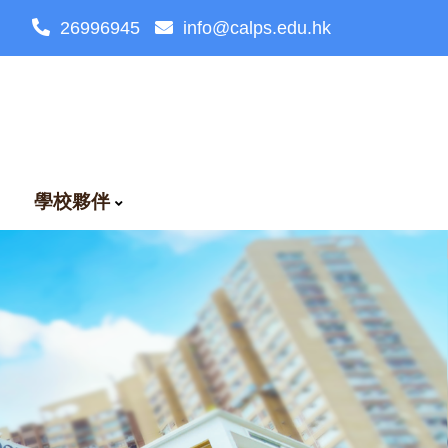
26996945
info@calps.edu.hk
學校夥伴
語治療網上資源
我關懷資源分享
家教會常務委員會須知
校友校董選舉法則
校友會招募及聯絡資訊