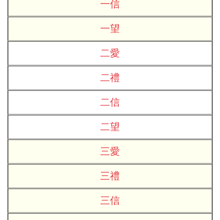
一信
一望
二愛
二禮
二信
二望
三愛
三禮
三信