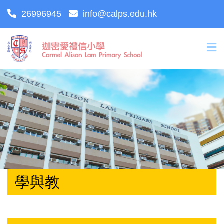
26996945
info@calps.edu.hk
學與教