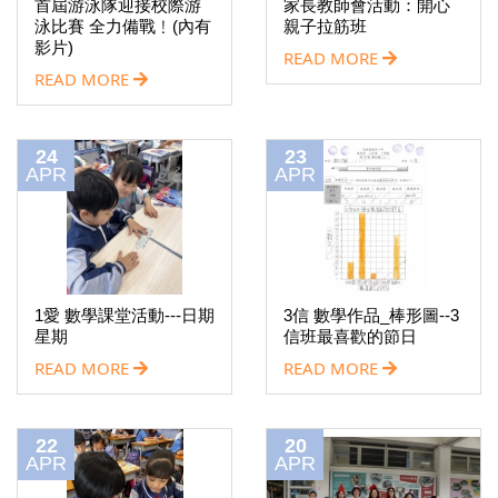
首屆游泳隊迎接校際游
家長教師會活動：開心
泳比賽 全力備戰﹗(內有
親子拉筋班
影片)
READ MORE
READ MORE
24
23
APR
APR
1愛 數學課堂活動---日期
3信 數學作品_棒形圖--3
星期
信班最喜歡的節日
READ MORE
READ MORE
22
20
APR
APR