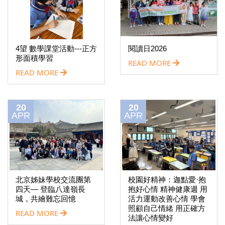
4望 數學課堂活動---正方
閱讀日2026
形面積學習
READ MORE
READ MORE
20
20
APR
APR
北京姊妹學校交流團第
校園好精神：迦點愛·抱
四天— 登臨八達嶺長
抱好心情 精神健康週 用
城，共繪難忘回憶
活力運動改善心情 學會
照顧自己情緒 用正確方
READ MORE
法讓心情變好